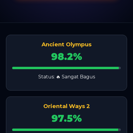
Ancient Olympus
98.2%
Status: 🔥 Sangat Bagus
Oriental Ways 2
97.5%