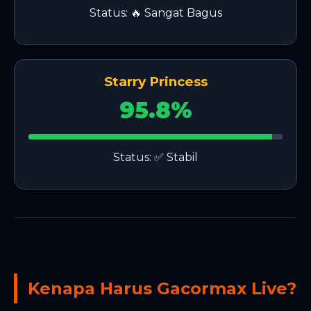
Status: 🔥 Sangat Bagus
Starry Princess
95.8%
Status: ✅ Stabil
Kenapa Harus Gacormax Live?